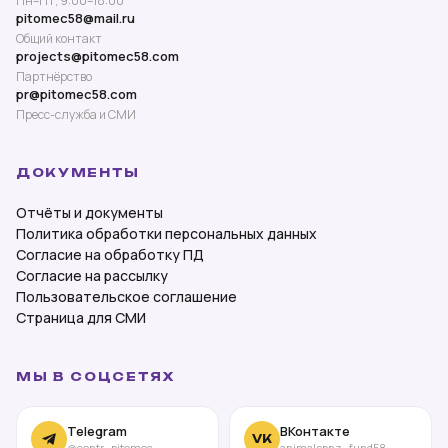
Пн–Пт, 9:00–18:00
pitomec58@mail.ru
Общий контакт
projects@pitomec58.com
Партнёрство
pr@pitomec58.com
Пресс-служба и СМИ
ДОКУМЕНТЫ
Отчёты и документы
Политика обработки персональных данных
Согласие на обработку ПД
Согласие на рассылку
Пользовательское соглашение
Страница для СМИ
МЫ В СОЦСЕТЯХ
Telegram
ВКонтакте
VK
@centr_pitomec
animalspnz_fund58