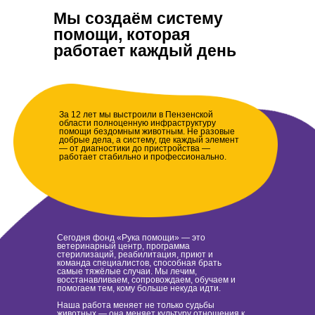
Мы создаём систему
помощи, которая
работает каждый день
За 12 лет мы выстроили в Пензенской
области полноценную инфраструктуру
помощи бездомным животным. Не разовые
добрые дела, а систему, где каждый элемент
— от диагностики до пристройства —
работает стабильно и профессионально.
Сегодня фонд «Рука помощи» — это
ветеринарный центр, программа
стерилизаций, реабилитация, приют и
команда специалистов, способная брать
самые тяжёлые случаи. Мы лечим,
восстанавливаем, сопровождаем, обучаем и
помогаем тем, кому больше некуда идти.
Наша работа меняет не только судьбы
животных — она меняет культуру отношения к